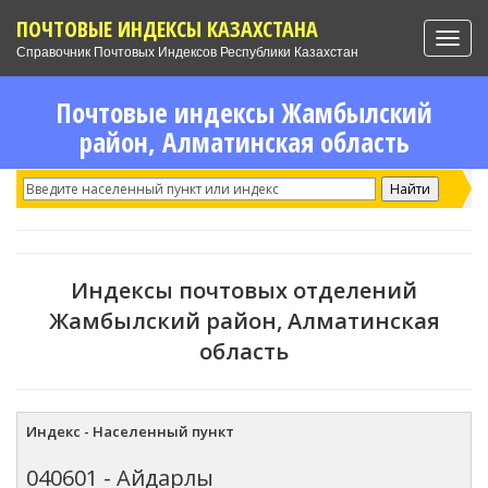
ПОЧТОВЫЕ ИНДЕКСЫ КАЗАХСТАНА
Toggl
Справочник Почтовых Индексов Республики Казахстан
navig
Почтовые индексы Жамбылский
район, Алматинская область
Индексы почтовых отделений
Жамбылский район, Алматинская
область
Индекс - Населенный пункт
040601 - Айдарлы