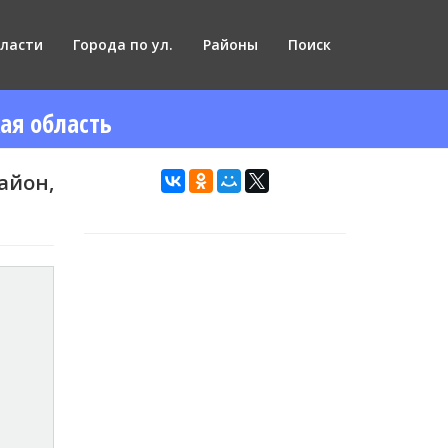
ласти
Города по ул.
Районы
Поиск
ая область
айон,