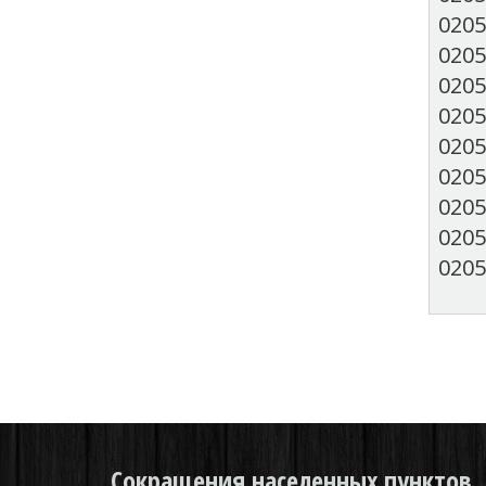
020
0205
0205
0205
0205
0205
0205
0205
0205
Сокращения населенных пунктов