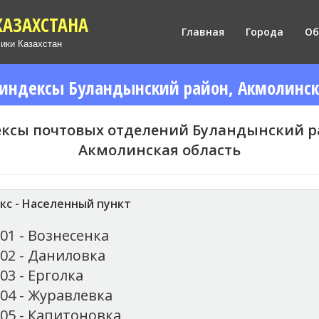
КАЗАХСТАНА
Главная
Города
Об
лики Казахстан
индексы Буландынский район, Акмолинск
ксы почтовых отделений Буландынский р
Акмолинская область
кс - Населенный пункт
01 - Вознесенка
02 - Даниловка
03 - Ерголка
04 - Журавлевка
05 - Капитоновка