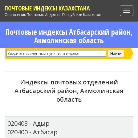
ПОЧТОВЫЕ ИНДЕКСЫ КАЗАХСТАНА
Toggl
Справочник Почтовых Индексов Республики Казахстан
navig
Почтовые индексы Атбасарский район,
Акмолинская область
Индексы почтовых отделений
Атбасарский район, Акмолинская
область
020403 - Адыр
020400 - Атбасар